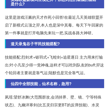
是什么?
这里是游戏汪酱的天才作死小回答!在最近几天英雄联盟开
启了新模式云顶之羿,本人也是深中其毒。每天下午回家的
第一件事就是打开电脑先来玩一把,实战各路大神研。
道天录鬼谷子平民技能搭配?
技能搭配:烈剑术+铩羽式+飞蝗剑+追星逐日 主力用来打输
出;叶小凡至少得一觉神魂,这样才可以吃到队友的buff;羿这
个轮回者主要就是靠气运;陆默也是完全靠气运。
仙四中全部技能，仙术名称，急用?
夙瑶:望舒冰舞(大范围群攻,会消掉界、壁、镜、宁等特殊
状态)、九幽淬寒剑(比五灵归宗更BT的反弹技能)、水灵