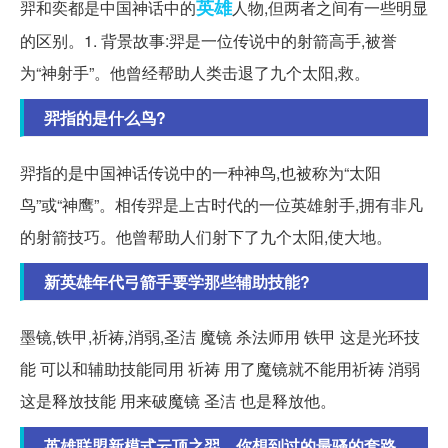
英雄
羿和奕都是中国神话中的
人物,但两者之间有一些明显
的区别。1. 背景故事:羿是一位传说中的射箭高手,被誉
为“神射手”。他曾经帮助人类击退了九个太阳,救。
羿指的是什么鸟?
羿指的是中国神话传说中的一种神鸟,也被称为“太阳
鸟”或“神鹰”。相传羿是上古时代的一位英雄射手,拥有非凡
的射箭技巧。他曾帮助人们射下了九个太阳,使大地。
新英雄年代弓箭手要学那些辅助技能?
墨镜,铁甲,祈祷,消弱,圣洁 魔镜 杀法师用 铁甲 这是光环技
能 可以和辅助技能同用 祈祷 用了魔镜就不能用祈祷 消弱
这是释放技能 用来破魔镜 圣洁 也是释放他。
英雄联盟新模式云顶之羿，你想到过的最骚的套路