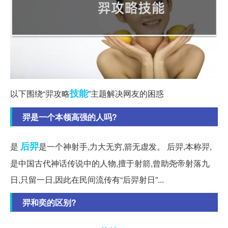
技能
以下围绕“羿攻略
”主题解决网友的困惑
羿是一个本领高强的人吗?
后羿
是
是一个神射手,力大无穷,箭无虚发。 后羿,本称羿,
是中国古代神话传说中的人物,擅于射箭,曾助尧帝射落九
日,只留一日,因此在民间流传有“后羿射日”...
羿和奕的区别?