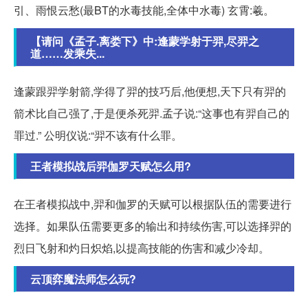
引、雨恨云愁(最BT的水毒技能,全体中水毒) 玄霄:羲。
【请问《孟子.离娄下》中:逢蒙学射于羿,尽羿之
道……发乘失...
逢蒙跟羿学射箭,学得了羿的技巧后,他便想,天下只有羿的
箭术比自己强了,于是便杀死羿.孟子说:“这事也有羿自己的
罪过.” 公明仪说:“羿不该有什么罪。
王者模拟战后羿伽罗天赋怎么用?
在王者模拟战中,羿和伽罗的天赋可以根据队伍的需要进行
选择。如果队伍需要更多的输出和持续伤害,可以选择羿的
烈日飞射和灼日炽焰,以提高技能的伤害和减少冷却。
云顶弈魔法师怎么玩?