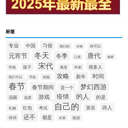
标签
习俗
专业
中国
你可以
他们的
价格
冬天
唐代
元宵节
冬季
口感
娘家
宋代
很多人
孩子
学校
寓意
年初
攻略
时间
新年
技能
我们可以
手机
春节
梦幻西游
春节期间
是一个
的人
疫情
游戏
的是
汤圆
温度
自己的
诗人
英语
红包
考试
礼物
还不
都是
诗词
陆游
长辈