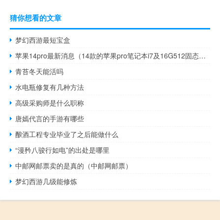
猜你想看的文章
梦幻西游最短宝盒
苹果14pro最新消息（14款的苹果pro笔记本i7及16G512固态还能拖得动2020版的pr吗及及搜狗）
青苔冬天能活吗
水电瓶修复有几种方法
高级采购师是什么职称
唐嫣代言的手游有哪些
酿酒工程专业毕业了之后能做什么
“漫矜八骏行如电”的出处是哪里
中邮网邮票卖的是真的（中邮网邮票）
梦幻西游几级能修炼