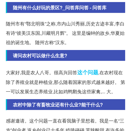
随州有什么好玩的景区?_问答库问答 - 问答库
随州市有“鄂北明珠”之称,市内山川秀丽,历史古迹丰富,李白
有诗“彼美汉东国,川藏明月辉”。 这里是编钟的故乡,华夏始
祖的诞生地。 随州古称“汉东。
请问农村可以做什么生意?
这个问题
大家好,我是农人八哥。很高兴回答
,在农村现在
除了养殖业就是种植业,那么随着国家的形式越来越好。 第
一可以发展生态养殖业,比如鸡鸭鹅兔这些家禽,... 大。
农村中除了有畜牧业还有什么业?能干什么?
感谢邀请。这个问题一直在看我脑子里想着。我是一名“三
农”创业者,返乡创业已十多年,瞌嗑碰碰,苦辣酸甜,有许多的