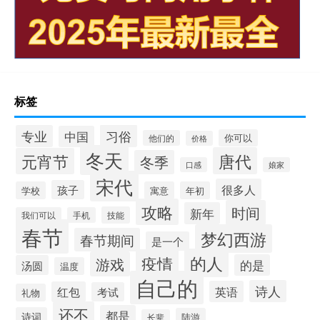
标签
习俗
专业
中国
你可以
他们的
价格
冬天
唐代
元宵节
冬季
口感
娘家
宋代
很多人
孩子
学校
寓意
年初
攻略
时间
新年
技能
我们可以
手机
春节
梦幻西游
春节期间
是一个
的人
疫情
游戏
的是
汤圆
温度
自己的
诗人
英语
红包
考试
礼物
还不
都是
诗词
陆游
长辈