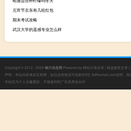
昭通适合种柠檬吗冬天
元宵节京东有几轮红包
期末考试攻略
武汉大学的遥感专业怎么样
Copyright © 2012 - 2026
铜川信息网
Powered by
网站分类目录
|
精选推荐文章
|
声明：本站内容来自互联网，如信息有错误可发邮件到f_fb#foxmail.com说明
本站仅为个人兴趣爱好，不接盈利性广告及商业合作