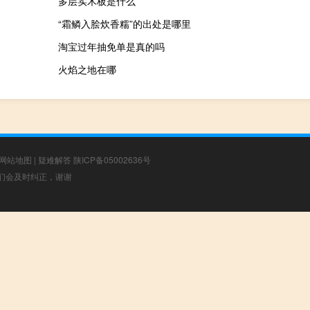
多层实木板是什么
“霜鳞入脍炊香糯”的出处是哪里
淘宝过年抽免单是真的吗
火焰之地在哪
网站地图
|
疑难解答
陕ICP备05002636号
，我们会及时纠正，谢谢