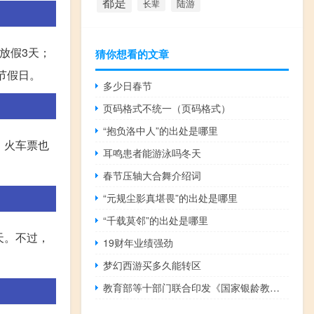
都是
陆游
长辈
放假3天；
猜你想看的文章
节假日。
多少日春节
页码格式不统一（页码格式）
“抱负洛中人”的出处是哪里
，火车票也
耳鸣患者能游泳吗冬天
春节压轴大合舞介绍词
“元规尘影真堪畏”的出处是哪里
“千载莫邻”的出处是哪里
天。不过，
19财年业绩强劲
梦幻西游买多久能转区
教育部等十部门联合印发《国家银龄教师行动计划》