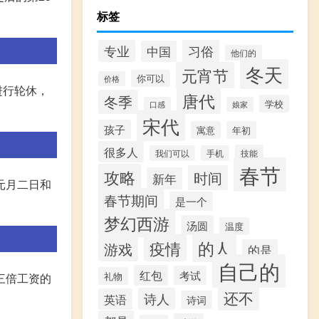
标签
习俗
专业
中国
他们的
冬天
元宵节
你可以
价格
进行轮休，
唐代
冬季
学校
口感
娘家
宋代
孩子
寓意
年初
很多人
技能
我们可以
手机
春节
攻略
时间
新年
元月二日和
春节期间
是一个
梦幻西游
汤圆
温度
的人
疫情
游戏
的是
自己的
红包
考试
礼物
三倍工资的
还不
诗人
英语
诗词