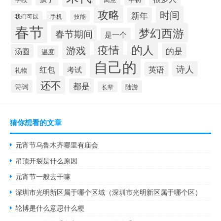
攻略
时间
新年
技能
我们可以
手机
春节
梦幻西游
春节期间
是一个
的人
疫情
游戏
的是
汤圆
温度
自己的
诗人
英语
红包
考试
礼物
还不
都是
诗词
陆游
长辈
猜你想看的文章
元宵节乌鲁木齐哪里有庙会
吊顶开裂是什么原因
元宵节一般去干嘛
深圳市光明新区属于哪个区域（深圳市光明新区属于哪个区）
轮博是什么意思什么梗