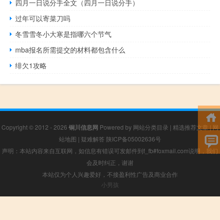
四月一日说分手全文（四月一日说分手）
过年可以寄菜刀吗
冬雪雪冬小大寒是指哪六个节气
mba报名所需提交的材料都包含什么
绯欠1攻略
Copyright © 2012 - 2026
铜川信息网
Powered by
网站分类目录
|
精选推荐文章
|
网
站地图
|
疑难解答
陕ICP备05002636号
声明：本站内容来自互联网，如信息有错误可发邮件到f_fb#foxmail.com说明，我们
会及时纠正，谢谢
本站仅为个人兴趣爱好，不接盈利性广告及商业合作
小男孩