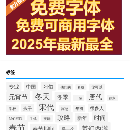
标签
习俗
专业
中国
你可以
他们的
价格
冬天
唐代
元宵节
冬季
口感
娘家
宋代
很多人
孩子
学校
寓意
年初
攻略
时间
新年
技能
我们可以
手机
春节
梦幻西游
春节期间
是一个