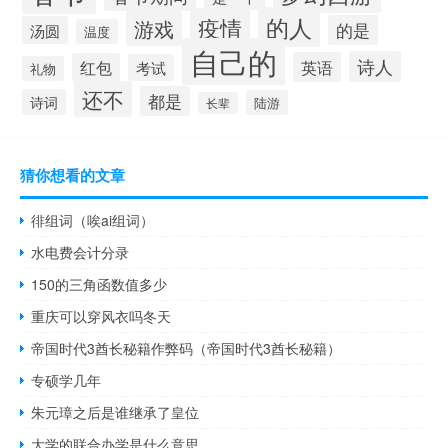
的人
疫情
游戏
的是
汤圆
温度
自己的
诗人
英语
红包
考试
礼物
还不
都是
诗词
陆游
长辈
猜你想看的文章
徘组词（唉ai组词）
水电费会计分录
150的三角函数值多少
重庆可以穿风衣吗冬天
帝国时代3酋长秘籍作弊码（帝国时代3酋长秘籍）
专硕学几年
朱元璋之后是谁继承了皇位
大学的联合办学是什么意思