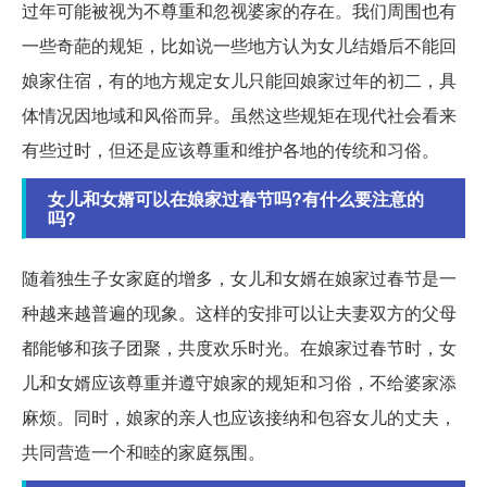
过年可能被视为不尊重和忽视婆家的存在。我们周围也有
一些奇葩的规矩，比如说一些地方认为女儿结婚后不能回
娘家住宿，有的地方规定女儿只能回娘家过年的初二，具
体情况因地域和风俗而异。虽然这些规矩在现代社会看来
有些过时，但还是应该尊重和维护各地的传统和习俗。
女儿和女婿可以在娘家过春节吗?有什么要注意的
吗?
随着独生子女家庭的增多，女儿和女婿在娘家过春节是一
种越来越普遍的现象。这样的安排可以让夫妻双方的父母
都能够和孩子团聚，共度欢乐时光。在娘家过春节时，女
儿和女婿应该尊重并遵守娘家的规矩和习俗，不给婆家添
麻烦。同时，娘家的亲人也应该接纳和包容女儿的丈夫，
共同营造一个和睦的家庭氛围。