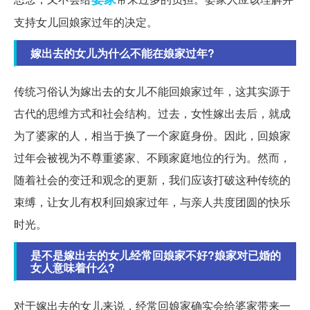
支持女儿回娘家过年的决定。
嫁出去的女儿为什么不能在娘家过年?
传统习俗认为嫁出去的女儿不能回娘家过年，这其实源于
古代的思维方式和社会结构。过去，女性嫁出去后，就成
为了婆家的人，相当于换了一个家庭身份。因此，回娘家
过年会被视为不尊重婆家、不顾家庭地位的行为。然而，
随着社会的变迁和观念的更新，我们应该打破这种传统的
束缚，让女儿有权利回娘家过年，与亲人共度团圆的快乐
时光。
是不是嫁出去的女儿经常回娘家不好?娘家对已婚的
女人意味着什么?
对于嫁出去的女儿来说，经常回娘家确实会给婆家带来一