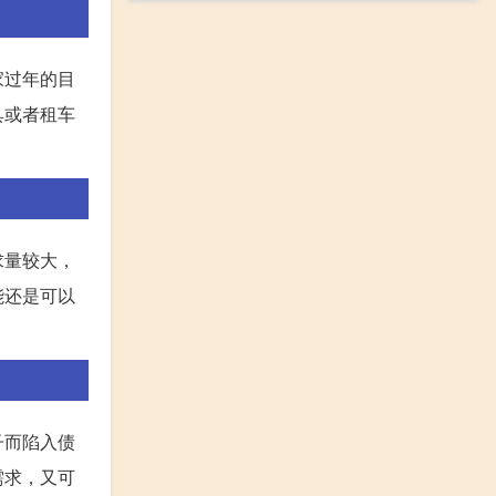
家过年的目
具或者租车
求量较大，
能还是可以
子而陷入债
需求，又可