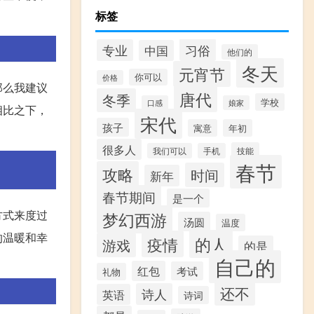
标签
习俗
专业
中国
他们的
冬天
元宵节
你可以
价格
那么我建议
唐代
冬季
学校
口感
娘家
相比之下，
宋代
孩子
寓意
年初
很多人
技能
我们可以
手机
春节
攻略
时间
新年
春节期间
是一个
方式来度过
梦幻西游
汤圆
温度
的温暖和幸
的人
疫情
游戏
的是
自己的
红包
考试
礼物
还不
诗人
英语
诗词