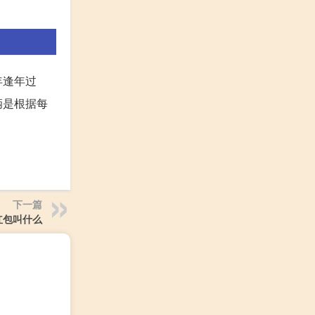
年逢年过
辆是根据每
下一篇
红包叫什么