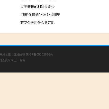
过年养鸭的利润是多少
“明朝遥捧酒”的出处是哪里
茶花冬天用什么盆好呢
网站地图
|
疑难解答
陕ICP备05002636号
，我们会及时纠正，谢谢