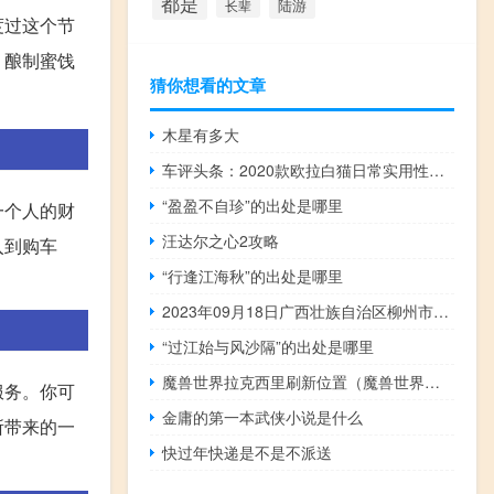
都是
陆游
长辈
度过这个节
、酿制蜜饯
猜你想看的文章
木星有多大
车评头条：2020款欧拉白猫日常实用性测试报告
“盈盈不自珍”的出处是哪里
一个人的财
汪达尔之心2攻略
入到购车
“行逢江海秋”的出处是哪里
2023年09月18日广西壮族自治区柳州市疫情大数据-今日/今天疫情全网搜索最新实时消息动态情况通知播报
“过江始与风沙隔”的出处是哪里
魔兽世界拉克西里刷新位置（魔兽世界拉克西里）
服务。你可
金庸的第一本武侠小说是什么
所带来的一
快过年快递是不是不派送