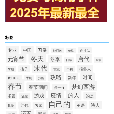
标签
习俗
专业
中国
你可以
他们的
价格
冬天
唐代
元宵节
冬季
口感
娘家
宋代
很多人
孩子
学校
寓意
年初
攻略
时间
新年
技能
我们可以
手机
春节
梦幻西游
春节期间
是一个
的人
疫情
游戏
的是
汤圆
温度
自己的
诗人
英语
红包
考试
礼物
还不
都是