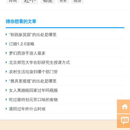
诗词
陆游
长辈
猜你想看的文章
“袒跣纵箕踞”的出处是哪里
订婚1.2.0攻略
梦幻西游手游人最多
北京师范大学在职研究生授课方式
农村生活垃圾归哪个部门管
“雅具更摐摐”的出处是哪里
女人离婚能回家过年吗视频
吃过最特别元宵口味的食物
莆田过年炸什么时候